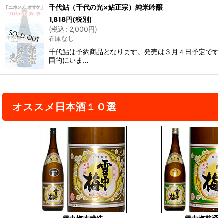
千代鮎（千代の光×鮎正宗）純米吟醸
1,818
円
(税別)
並び順
:
(
税込
:
2,000
円
)
在庫なし
千代鮎は予約商品となります。発売は３月４日予定です
国的にいま…
オススメ日本酒１０選