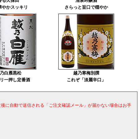
香る久保田
清泉吟醸酒
華やかスッキリ
さらっと旨口で穏やか
乃白雁黒松
越乃寒梅別撰
リ一押し定番酒
これぞ「淡麗辛口」
ご注文後に自動で送信される「ご注文確認メール」が届かない場合はお手