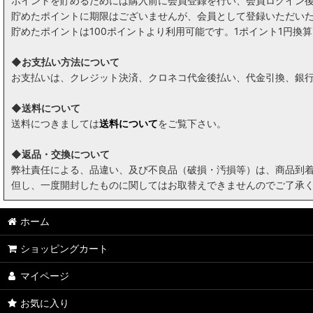
ポイントを貯めるためには購入前に会員登録を行い、会員ログイン
貯めたポイントに期限はございませんが、会員として登録いただい
貯めたポイントは100ポイントより利用可能です。1ポイント1円
◆お支払い方法について
お支払いは、クレジット決済、クロネコ代金後払い、代金引換、銀行
◆送料について
送料につきましては
送料について
をご覧下さい。
◆返品・交換について
弊社責任による、品違い、及び不良品（破損・汚損等）は、商品到
但し、一度開封したものに関してはお取替えできませんのでご了承
ホーム
ショッピングカート
マイページ
お気に入り