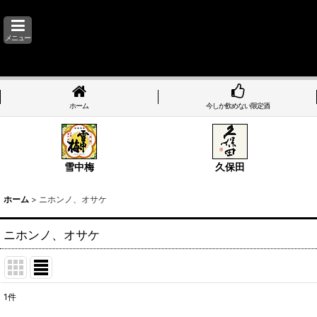
メニュー
ホーム
今しか飲めない限定酒
雪中梅
久保田
ホーム
>
ニホンノ、オサケ
ニホンノ、オサケ
1
件
表示数
: