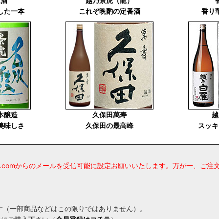
通酒
越乃景虎（龍）
した一本
これぞ晩酌の定番酒
香り
本醸造
久保田萬寿
越
美味しさ
久保田の最高峰
スッキ
sake.comからのメールを受信可能に設定お願いいたします。万が一、
ます（一部商品などはこの限りではありません）。