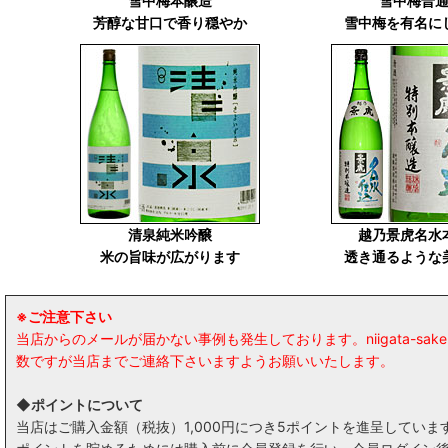
雪中梅本醸造
雪中梅普
芳醇な甘口で香り穏やか
雪中梅を有名に
清泉純米吟醸
越乃景虎名水
米の旨味が広がります
透き通るような
※ご注意下さい
当店からのメールが届かない事例も発生しております。niigata-
数ですが当店までご連絡下さいますようお願いいたします。
◆ポイントについて
当店はご購入金額（税抜）1,000円につき5ポイントを進呈してい