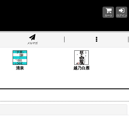
カート
ログイン
メルマガ
清泉
越乃白雁
閉じる