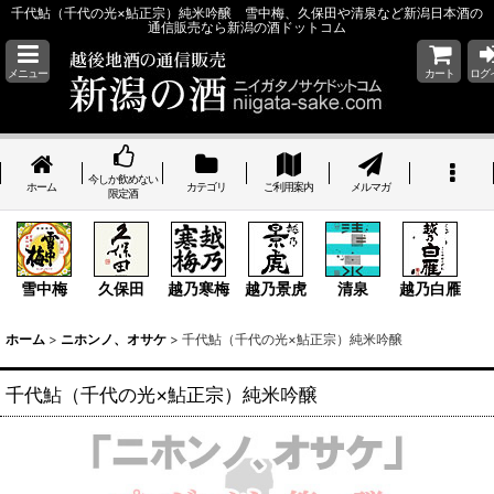
千代鮎（千代の光×鮎正宗）純米吟醸 雪中梅、久保田や清泉など新潟日本酒の
通信販売なら新潟の酒ドットコム
メニュー
カート
ログ
今しか飲めない
ホーム
カテゴリ
ご利用案内
メルマガ
限定酒
雪中梅
久保田
越乃寒梅
越乃景虎
清泉
越乃白雁
ホーム
>
ニホンノ、オサケ
>
千代鮎（千代の光×鮎正宗）純米吟醸
千代鮎（千代の光×鮎正宗）純米吟醸