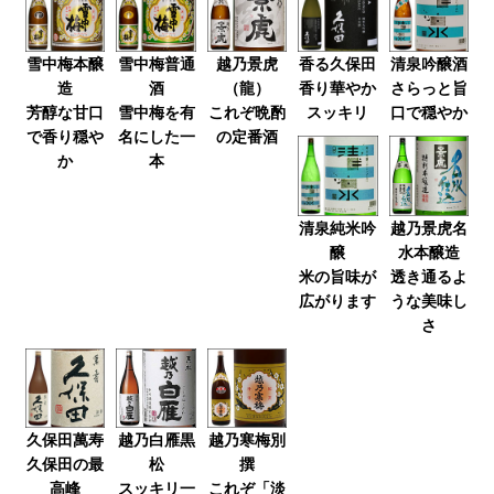
雪中梅本醸
雪中梅普通
越乃景虎
香る久保田
清泉吟醸酒
造
酒
（龍）
香り華やか
さらっと旨
芳醇な甘口
雪中梅を有
これぞ晩酌
スッキリ
口で穏やか
で香り穏や
名にした一
の定番酒
か
本
清泉純米吟
越乃景虎名
醸
水本醸造
米の旨味が
透き通るよ
広がります
うな美味し
さ
久保田萬寿
越乃白雁黒
越乃寒梅別
久保田の最
松
撰
高峰
スッキリ一
これぞ「淡