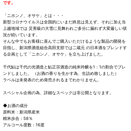
です。
「ニホンノ、オサケ」とは・・・
新型コロナウイルスは全国的にいまだ終息は見えず、それに加え当
上越地域では 災害級の大雪に見舞われご多分に漏れず大変厳しい状
況が続いています。
そんな中でもお客様に喜んでご購入いただけるような製品の開発を
目指し、新潟県酒造組合高田支部では二蔵元 の日本酒をブレンドす
る企画として「ニホンノ、オサケ」を立ち上げました。
千代鮎は千代の光酒造と鮎正宗酒造の純米吟醸を1：1の割合でブレ
ンドしました。 （お酒の香りを生かす為、生詰め致しました）
ラベルは未発表のため発売されるまでわかりません。
スペシャル企画の為、詳細なスペックは非公開となります。
◆お酒の成分
原料米：新潟県産米
精米歩合：58％
アルコール度数：16度