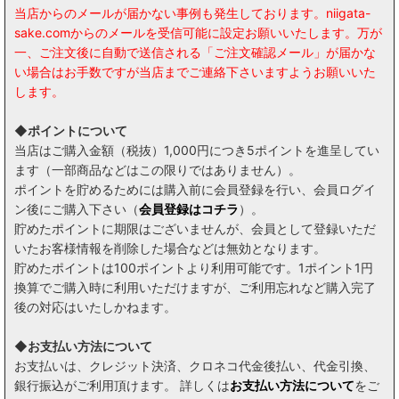
当店からのメールが届かない事例も発生しております。niigata-
sake.comからのメールを受信可能に設定お願いいたします。万が
一、ご注文後に自動で送信される「ご注文確認メール」が届かな
い場合はお手数ですが当店までご連絡下さいますようお願いいた
します。
◆ポイントについて
当店はご購入金額（税抜）1,000円につき5ポイントを進呈してい
ます（一部商品などはこの限りではありません）。
ポイントを貯めるためには購入前に会員登録を行い、会員ログイ
ン後にご購入下さい（
会員登録はコチラ
）。
貯めたポイントに期限はございませんが、会員として登録いただ
いたお客様情報を削除した場合などは無効となります。
貯めたポイントは100ポイントより利用可能です。1ポイント1円
換算でご購入時に利用いただけますが、ご利用忘れなど購入完了
後の対応はいたしかねます。
◆お支払い方法について
お支払いは、クレジット決済、クロネコ代金後払い、代金引換、
銀行振込がご利用頂けます。 詳しくは
お支払い方法について
をご