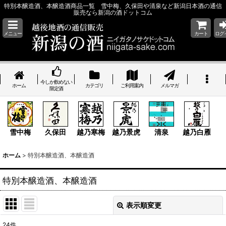
特別本醸造酒、本醸造酒商品一覧 雪中梅、久保田や清泉など新潟日本酒の通信
販売なら新潟の酒ドットコム
メニュー
カート
ログ
今しか飲めない
ホーム
カテゴリ
ご利用案内
メルマガ
限定酒
雪中梅
久保田
越乃寒梅
越乃景虎
清泉
越乃白雁
ホーム
>
特別本醸造酒、本醸造酒
特別本醸造酒、本醸造酒
表示順変更
閉じる
24
件