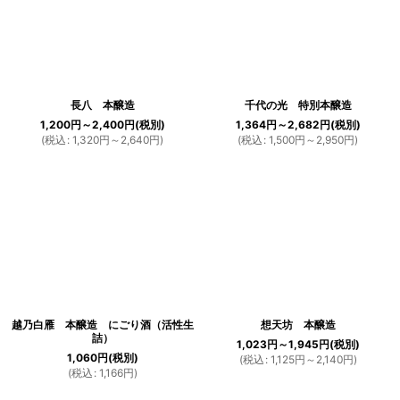
長八 本醸造
千代の光 特別本醸造
1,200
円
～2,400
円
(税別)
1,364
円
～2,682
円
(税別)
(
税込
:
1,320
円
～2,640
円
)
(
税込
:
1,500
円
～2,950
円
)
越乃白雁 本醸造 にごり酒（活性生
想天坊 本醸造
詰）
1,023
円
～1,945
円
(税別)
1,060
円
(税別)
(
税込
:
1,125
円
～2,140
円
)
(
税込
:
1,166
円
)