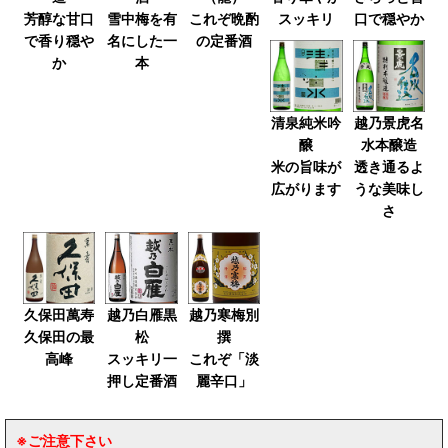
芳醇な甘口
雪中梅を有
これぞ晩酌
スッキリ
口で穏やか
で香り穏や
名にした一
の定番酒
か
本
清泉純米吟
越乃景虎名
醸
水本醸造
米の旨味が
透き通るよ
広がります
うな美味し
さ
久保田萬寿
越乃白雁黒
越乃寒梅別
久保田の最
松
撰
高峰
スッキリ一
これぞ「淡
押し定番酒
麗辛口」
※ご注意下さい