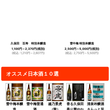
久保田 百寿 特別本醸造
雪中梅 特別本醸造
1,100
円
～2,370
円
(税別)
2,500
円
～5,000
円
(税別)
(
税込
:
1,210
円
～2,607
円
)
(
税込
:
2,750
円
～5,500
円
)
オススメ日本酒１０選
雪中梅本醸
雪中梅普通
越乃景虎
香る久保田
清泉吟醸酒
造
酒
（龍）
香り華やか
さらっと旨