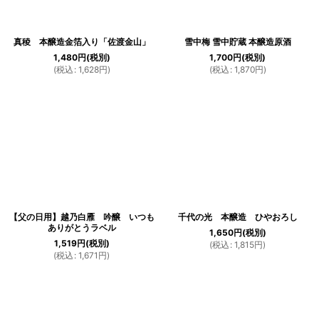
真稜 本醸造金箔入り「佐渡金山」
雪中梅 雪中貯蔵 本醸造原酒
1,480
円
(税別)
1,700
円
(税別)
(
税込
:
1,628
円
)
(
税込
:
1,870
円
)
【父の日用】越乃白雁 吟醸 いつも
千代の光 本醸造 ひやおろし
ありがとうラベル
1,650
円
(税別)
1,519
円
(税別)
(
税込
:
1,815
円
)
(
税込
:
1,671
円
)