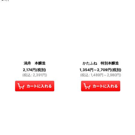
表示数
:
並び順
:
絞り込む
潟舟 本醸造
かたふね 特別本醸造
2,174
円
(税別)
1,354
円
～2,709
円
(税別)
(
税込
:
2,391
円
)
(
税込
:
1,489
円
～2,980
円
)