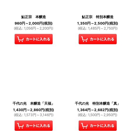
鮎正宗 本醸造
鮎正宗 特別本醸造
960
円
～2,000
円
(税別)
1,350
円
～2,500
円
(税別)
(
税込
:
1,056
円
～2,200
円
)
(
税込
:
1,485
円
～2,750
円
)
千代の光 本醸造「天福」
千代の光 特別本醸造「真」
1,430
円
～2,860
円
(税別)
1,364
円
～2,682
円
(税別)
(
税込
:
1,573
円
～3,146
円
)
(
税込
:
1,500
円
～2,950
円
)