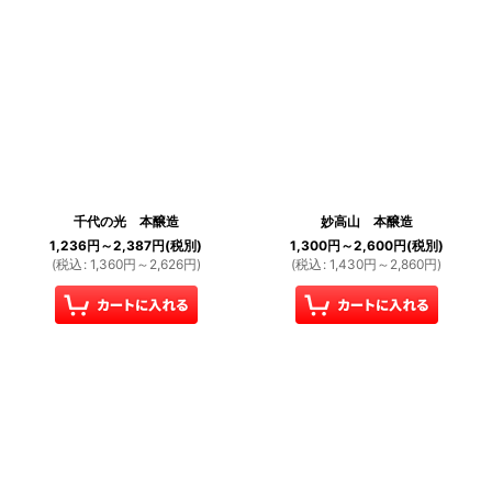
千代の光 本醸造
妙高山 本醸造
1,236
円
～2,387
円
(税別)
1,300
円
～2,600
円
(税別)
(
税込
:
1,360
円
～2,626
円
)
(
税込
:
1,430
円
～2,860
円
)