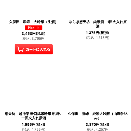
久保田 翠寿 大吟醸（生酒）
ゆらぎ想天坊 純米酒 1回火入れ原
酒
1,375
円
(税別)
3,450
円
(税別)
(
税込
:
1,513
円
)
(
税込
:
3,795
円
)
想天坊 越神楽 辛口純米吟醸 瓶囲い
久保田 雪峰 純米大吟醸（山廃仕込
一回火入れ原酒
み）
1,595
円
(税別)
3,870
円
(税別)
(
税込
:
1,755
円
)
(
税込
:
4,257
円
)