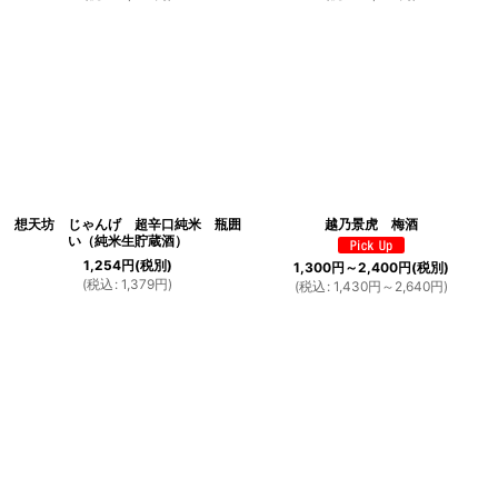
想天坊 じゃんげ 超辛口純米 瓶囲
越乃景虎 梅酒
い（純米生貯蔵酒）
1,254
円
(税別)
1,300
円
～2,400
円
(税別)
(
税込
:
1,379
円
)
(
税込
:
1,430
円
～2,640
円
)