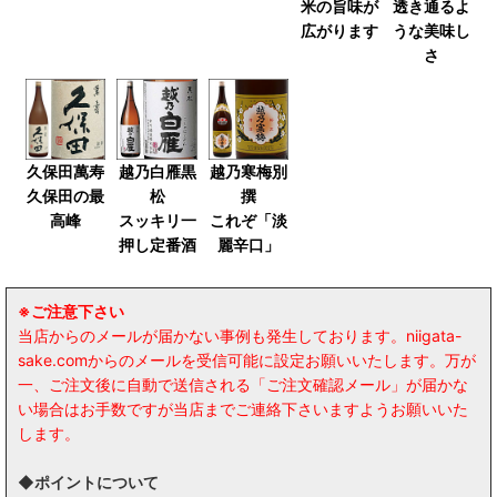
米の旨味が
透き通るよ
広がります
うな美味し
さ
久保田萬寿
越乃白雁黒
越乃寒梅別
久保田の最
松
撰
高峰
スッキリ一
これぞ「淡
押し定番酒
麗辛口」
※ご注意下さい
当店からのメールが届かない事例も発生しております。niigata-
sake.comからのメールを受信可能に設定お願いいたします。万が
一、ご注文後に自動で送信される「ご注文確認メール」が届かな
い場合はお手数ですが当店までご連絡下さいますようお願いいた
します。
◆ポイントについて