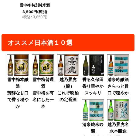
雪中梅 特別純米酒
3,500
円
(税別)
(
税込
:
3,850
円
)
オススメ日本酒１０選
雪中梅本醸
雪中梅普通
越乃景虎
香る久保田
清泉吟醸酒
造
酒
（龍）
香り華やか
さらっと旨
芳醇な甘口
雪中梅を有
これぞ晩酌
スッキリ
口で穏やか
で香り穏や
名にした一
の定番酒
か
本
清泉純米吟
越乃景虎名
醸
水本醸造