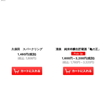
表示数
:
並び順
:
絞り込む
久保田 スパークリング
清泉 純米吟醸生貯蔵酒「亀の王」
1,460
円
(税別)
(
税込
:
1,606
円
)
1,600
円
～3,200
円
(税別)
(
税込
:
1,760
円
～3,520
円
)