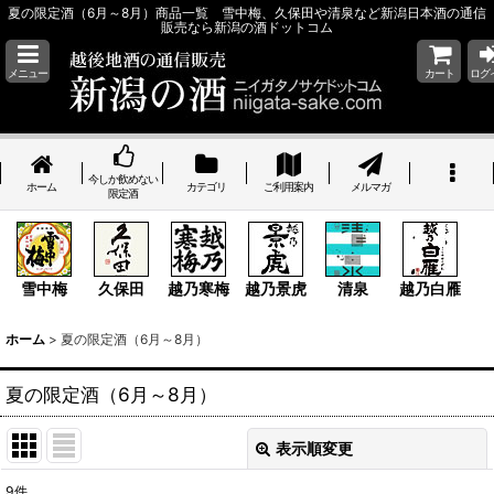
夏の限定酒（6月～8月）商品一覧 雪中梅、久保田や清泉など新潟日本酒の通信
販売なら新潟の酒ドットコム
メニュー
カート
ログ
今しか飲めない
ホーム
カテゴリ
ご利用案内
メルマガ
限定酒
雪中梅
久保田
越乃寒梅
越乃景虎
清泉
越乃白雁
ホーム
>
夏の限定酒（6月～8月）
夏の限定酒（6月～8月）
表示順変更
閉じる
9
件