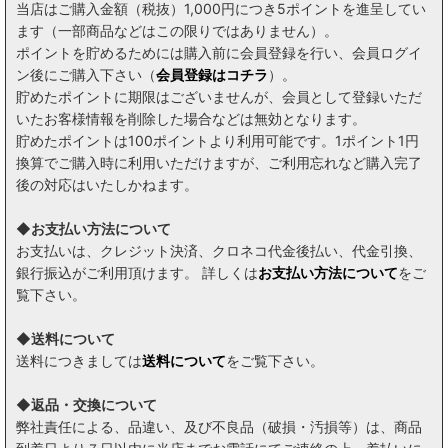
当店はご購入金額（税抜）1,000円につき5ポイントを進呈してい
ます（一部商品などはこの限りではありません）。
ポイントを貯めるためには購入前に会員登録を行い、会員ログイ
ン後にご購入下さい（
会員登録はコチラ
）。
貯めたポイントに期限はございませんが、会員として登録いただ
いたお客様情報を削除した場合などは無効となります。
貯めたポイントは100ポイントより利用可能です。1ポイント1円
換算でご購入時に利用いただけますが、ご利用忘れなど購入完了
後の対応はいたしかねます。
◆お支払い方法について
お支払いは、クレジット決済、クロネコ代金後払い、代金引換、
銀行振込がご利用頂けます。 詳しくは
お支払い方法について
をご
覧下さい。
◆送料について
送料につきましては
送料について
をご覧下さい。
◆返品・交換について
弊社責任による、品違い、及び不良品（破損・汚損等）は、商品