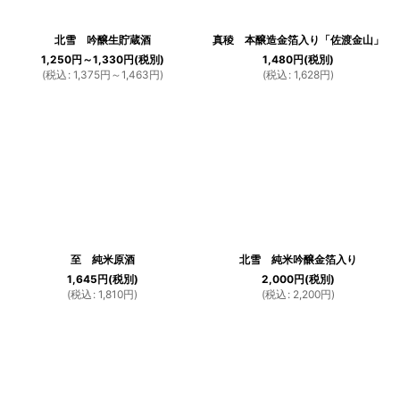
北雪 吟醸生貯蔵酒
真稜 本醸造金箔入り「佐渡金山」
1,250
円
～1,330
円
(税別)
1,480
円
(税別)
(
税込
:
1,375
円
～1,463
円
)
(
税込
:
1,628
円
)
至 純米原酒
北雪 純米吟醸金箔入り
1,645
円
(税別)
2,000
円
(税別)
(
税込
:
1,810
円
)
(
税込
:
2,200
円
)