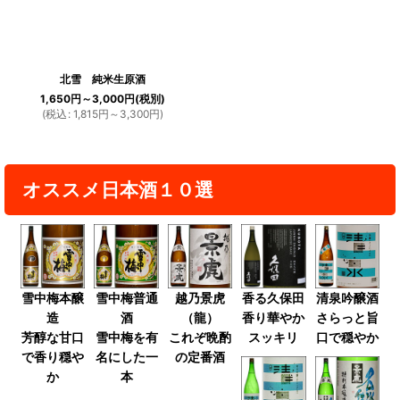
北雪 純米生原酒
1,650
円
～3,000
円
(税別)
(
税込
:
1,815
円
～3,300
円
)
オススメ日本酒１０選
雪中梅本醸
雪中梅普通
越乃景虎
香る久保田
清泉吟醸酒
造
酒
（龍）
香り華やか
さらっと旨
芳醇な甘口
雪中梅を有
これぞ晩酌
スッキリ
口で穏やか
で香り穏や
名にした一
の定番酒
か
本