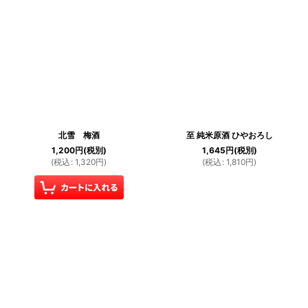
表示数
:
並び順
:
絞り込む
北雪 梅酒
至 純米原酒 ひやおろし
1,200
円
(税別)
1,645
円
(税別)
(
税込
:
1,320
円
)
(
税込
:
1,810
円
)