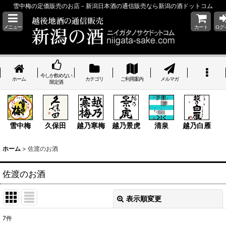
雪中梅の定価販売のお店－新潟日本酒の通信販売なら新潟の酒ドットコム
メニュー
カート
ログ
今しか飲めない
ホーム
カテゴリ
ご利用案内
メルマガ
限定酒
雪中梅
久保田
越乃寒梅
越乃景虎
清泉
越乃白雁
ホーム
>
佐渡のお酒
佐渡のお酒
表示順変更
閉じる
7
件