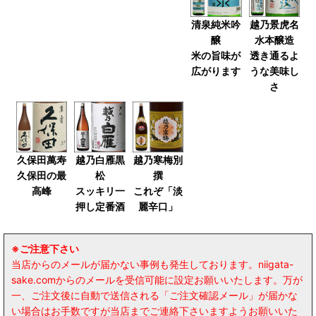
清泉純米吟
越乃景虎名
醸
水本醸造
米の旨味が
透き通るよ
広がります
うな美味し
さ
久保田萬寿
越乃白雁黒
越乃寒梅別
久保田の最
松
撰
高峰
スッキリ一
これぞ「淡
押し定番酒
麗辛口」
※ご注意下さい
当店からのメールが届かない事例も発生しております。niigata-
sake.comからのメールを受信可能に設定お願いいたします。万が
一、ご注文後に自動で送信される「ご注文確認メール」が届かな
い場合はお手数ですが当店までご連絡下さいますようお願いいた