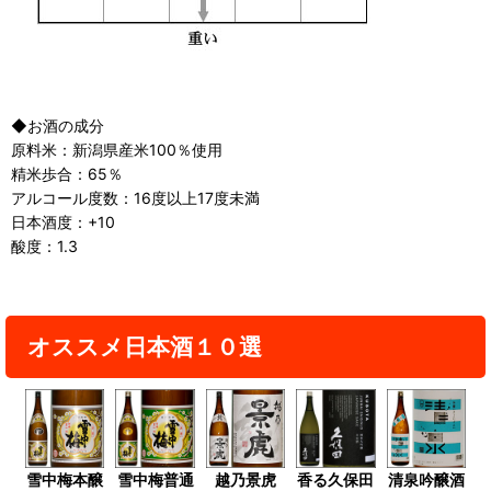
◆お酒の成分
原料米：新潟県産米100％使用
精米歩合：65％
アルコール度数：16度以上17度未満
日本酒度：+10
酸度：1.3
オススメ日本酒１０選
雪中梅本醸
雪中梅普通
越乃景虎
香る久保田
清泉吟醸酒