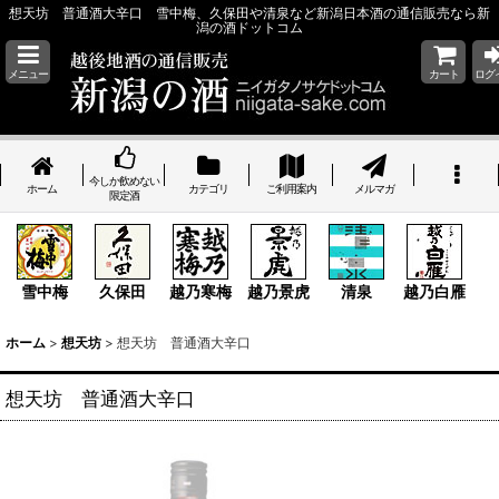
想天坊 普通酒大辛口 雪中梅、久保田や清泉など新潟日本酒の通信販売なら新
潟の酒ドットコム
メニュー
カート
ログ
今しか飲めない
ホーム
カテゴリ
ご利用案内
メルマガ
限定酒
雪中梅
久保田
越乃寒梅
越乃景虎
清泉
越乃白雁
ホーム
>
想天坊
>
想天坊 普通酒大辛口
想天坊 普通酒大辛口