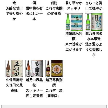
造
酒
（龍）
香り華やか
さらっと旨
芳醇な甘口
雪中梅を有
これぞ晩酌
スッキリ
口で穏やか
で香り穏や
名にした一
の定番酒
か
本
清泉純米吟
越乃景虎名
醸
水本醸造
米の旨味が
透き通るよ
広がります
うな美味し
さ
久保田萬寿
越乃白雁黒
越乃寒梅別
久保田の最
松
撰
高峰
スッキリ一
これぞ「淡
押し定番酒
麗辛口」