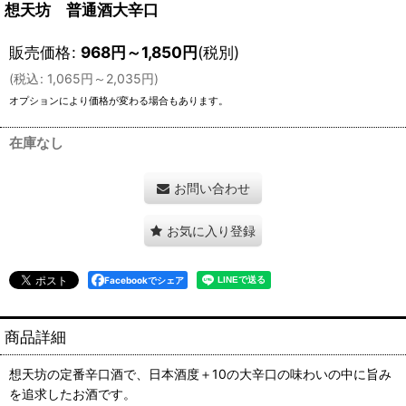
想天坊 普通酒大辛口
販売価格
:
968
円
～1,850
円
(税別)
(
税込
:
1,065
円
～2,035
円
)
オプションにより価格が変わる場合もあります。
在庫なし
お問い合わせ
お気に入り登録
Facebookでシェア
商品詳細
想天坊の定番辛口酒で、日本酒度＋10の大辛口の味わいの中に旨み
を追求したお酒です。