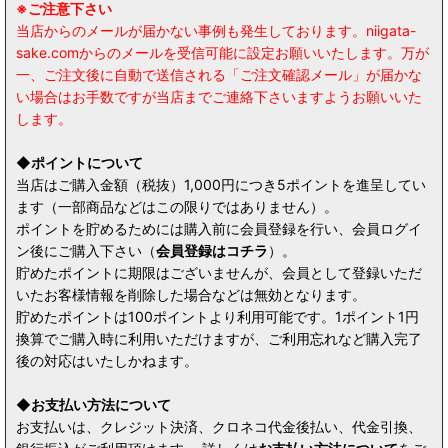
※ご注意下さい
当店からのメールが届かない事例も発生しております。niigata-
sake.comからのメールを受信可能に設定お願いいたします。万が
一、ご注文後に自動で送信される「ご注文確認メール」が届かな
い場合はお手数ですが当店までご連絡下さいますようお願いいた
します。
◆ポイントについて
当店はご購入金額（税抜）1,000円につき5ポイントを進呈してい
ます（一部商品などはこの限りではありません）。
ポイントを貯めるためには購入前に会員登録を行い、会員ログイ
ン後にご購入下さい（
会員登録はコチラ
）。
貯めたポイントに期限はございませんが、会員として登録いただ
いたお客様情報を削除した場合などは無効となります。
貯めたポイントは100ポイントより利用可能です。1ポイント1円
換算でご購入時に利用いただけますが、ご利用忘れなど購入完了
後の対応はいたしかねます。
◆お支払い方法について
お支払いは、クレジット決済、クロネコ代金後払い、代金引換、