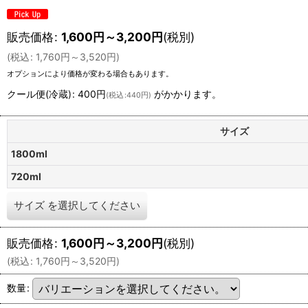
販売価格
:
1,600
円
～3,200
円
(税別)
(
税込
:
1,760
円
～3,520
円
)
オプションにより価格が変わる場合もあります。
クール便(冷蔵)
:
400円
がかかります。
(
税込
:
440円
)
サイズ
1800ml
720ml
サイズ
を選択してください
販売価格
:
1,600
円
～3,200
円
(税別)
(
税込
:
1,760
円
～3,520
円
)
数量
: