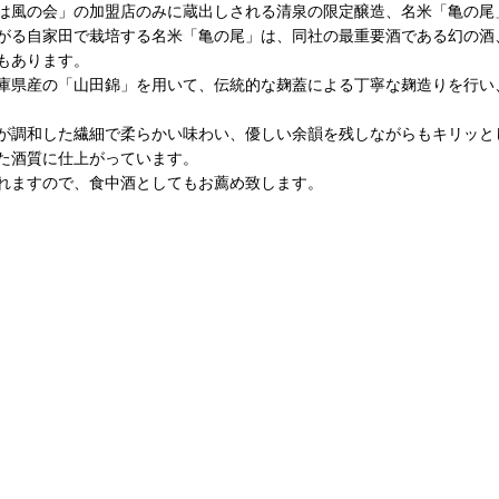
は風の会」の加盟店のみに蔵出しされる清泉の限定醸造、名米「亀の尾
がる自家田で栽培する名米「亀の尾」は、同社の最重要酒である幻の酒
もあります。
庫県産の「山田錦」を用いて、伝統的な麹蓋による丁寧な麹造りを行い
が調和した繊細で柔らかい味わい、優しい余韻を残しながらもキリッと
た酒質に仕上がっています。
れますので、食中酒としてもお薦め致します。