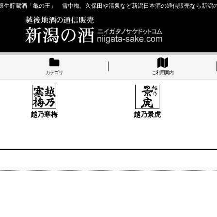
醸生貯蔵酒「亀の王」 雪中梅、久保田や清泉など新潟日本酒の通信販売なら新潟
カテゴリ
ご利用案内
越乃寒梅
越乃景虎