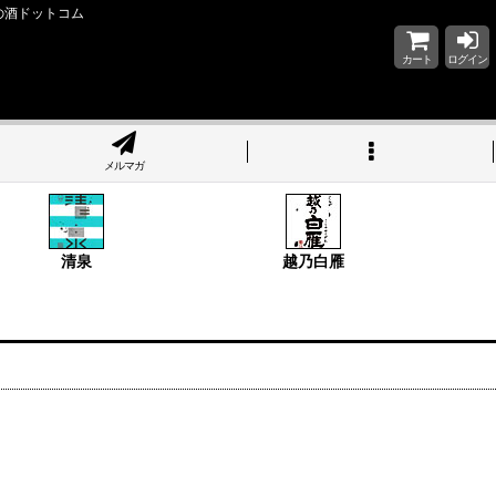
の酒ドットコム
カート
ログイン
メルマガ
清泉
越乃白雁