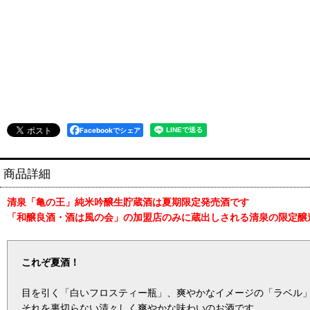
Facebookでシェア
商品詳細
清泉「亀の王」純米吟醸生貯蔵酒は夏期限定発売酒です
「和醸良酒・酒は風の会」の加盟店のみに蔵出しされる清泉の限定醸
これぞ夏酒！
目を引く「白いフロスティー瓶」、爽やかなイメージの「ラベル
それを裏切らない清々しく爽やかな味わいのお酒です。