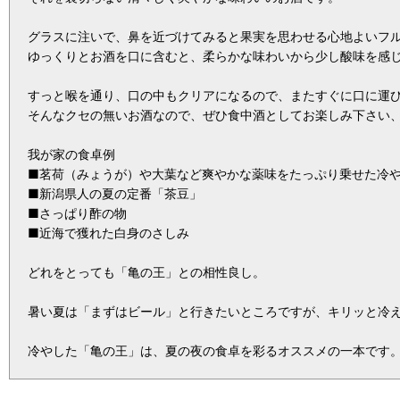
グラスに注いで、鼻を近づけてみると果実を思わせる心地よいフ
ゆっくりとお酒を口に含むと、柔らかな味わいから少し酸味を感
すっと喉を通り、口の中もクリアになるので、またすぐに口に運
そんなクセの無いお酒なので、ぜひ食中酒としてお楽しみ下さい
我が家の食卓例
■茗荷（みょうが）や大葉など爽やかな薬味をたっぷり乗せた冷
■新潟県人の夏の定番「茶豆」
■さっぱり酢の物
■近海で獲れた白身のさしみ
どれをとっても「亀の王」との相性良し。
暑い夏は「まずはビール」と行きたいところですが、キリッと冷
冷やした「亀の王」は、夏の夜の食卓を彩るオススメの一本です