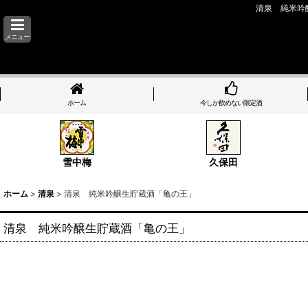
清泉 純米吟
メニュー
ホーム
今しか飲めない限定酒
雪中梅
久保田
ホーム
>
清泉
>
清泉 純米吟醸生貯蔵酒「亀の王」
清泉 純米吟醸生貯蔵酒「亀の王」