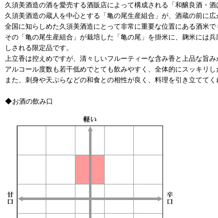
久須美酒造の酒を愛売する酒販店によって構成される「和醸良酒・酒
久須美酒造の蔵人を中心とする「亀の尾生産組合」が、酒蔵の前に広
全国に知らしめた久須美酒造にとって非常に重要な位置にある酒米で
その「亀の尾生産組合」が栽培した「亀の尾」を掛米に、麹米には兵
しされる限定品です。
上立香は控えめですが、清々しいフルーティーな含み香と上品な旨み
アルコール度数も若干低めでとても飲みやすく、全体的にスッキリし
また、刺身や天ぷらなどの和食との相性が良く、料理を引き立ててく
◆お酒の飲み口