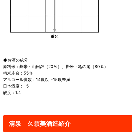
◆お酒の成分
原料米：麹米・山田錦（20％）、掛米・亀の尾（80％）
精米歩合：55％
アルコール度数：14度以上15度未満
日本酒度：+5
酸度：1.4
清泉 久須美酒造紹介