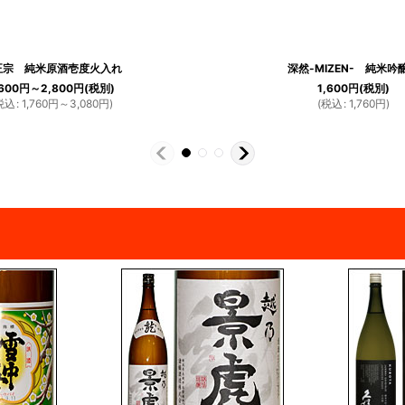
正宗 純米原酒壱度火入れ
深然-MIZEN- 純米吟
,600
円
～2,800
円
(税別)
1,600
円
(税別)
税込
:
1,760
円
～3,080
円
)
(
税込
:
1,760
円
)