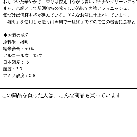
おちついた華やかさ、香りは控え目ながら青いバナナやグリーンアッ
また、余韻として新酒独特の荒々しい渋味で力強いフィニッシュ。
気づけば何杯も杯が進んでいる。そんなお酒に仕上がっています。
「雄町」を使用した造りは今期で一旦終了ですのでこの機会に是非と
◆お酒の成分
原料米：雄町
精米歩合：50％
アルコール度：15度
日本酒度：-6
酸度：2.0
アミノ酸度：0.8
この商品を買った人は、こんな商品も買っています