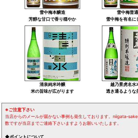
雪中梅本醸造
雪中梅普
芳醇な甘口で香り穏やか
雪中梅を有名に
清泉純米吟醸
越乃景虎名水
米の旨味が広がります
透き通るような
※ご注意下さい
当店からのメールが届かない事例も発生しております。niigata-
数ですが当店までご連絡下さいますようお願いいたします。
◆ポイントについて