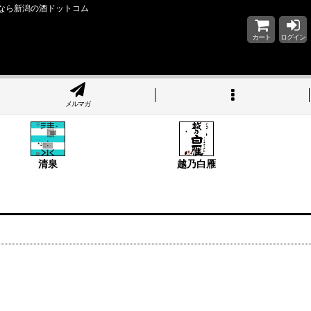
売なら新潟の酒ドットコム
カート
ログイン
メルマガ
清泉
越乃白雁