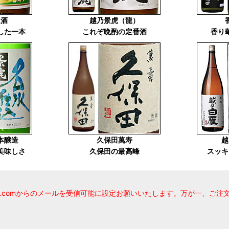
通酒
越乃景虎（龍）
した一本
これぞ晩酌の定番酒
香り
本醸造
久保田萬寿
越
美味しさ
久保田の最高峰
スッキ
sake.comからのメールを受信可能に設定お願いいたします。万が一、