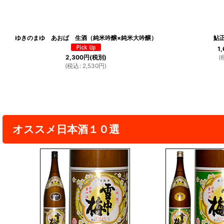
ゆきのまゆ あおば 生酒（純米吟醸×純米大吟醸）
鮎
1
(
2,300
円
(税別)
(
税込
:
2,530
円
)
オススメ日本酒１０選