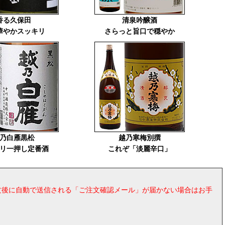
香る久保田
清泉吟醸酒
華やかスッキリ
さらっと旨口で穏やか
乃白雁黒松
越乃寒梅別撰
リ一押し定番酒
これぞ「淡麗辛口」
ご注文後に自動で送信される「ご注文確認メール」が届かない場合はお手