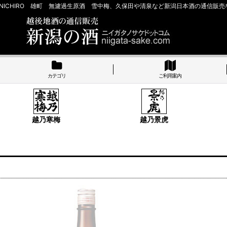
ENICHIRO 雄町 無濾過生原酒 雪中梅、久保田や清泉など新潟日本酒の通信販
カテゴリ
ご利用案内
越乃寒梅
越乃景虎