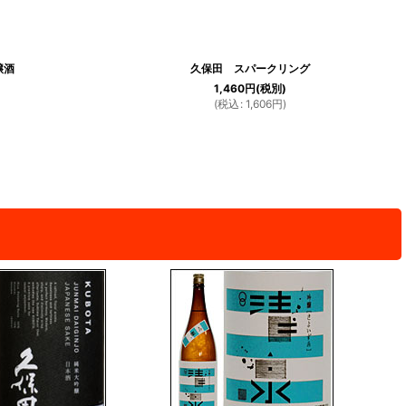
醸酒
久保田 スパークリング
1,460
円
(税別)
(
税込
:
1,606
円
)