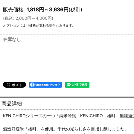
販売価格
:
1,818
円
～3,636
円
(税別)
(
税込
:
2,000
円
～4,000
円
)
オプションにより価格が変わる場合もあります。
在庫なし
Facebookでシェア
商品詳細
KENICHIROシリーズの一つ「純米吟醸 KENICHIRO 雄町 
酒造好適米「雄町」を使用。千代の光らしさを目指し醸しました。