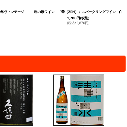
4年ヴィンテージ
岩の原ワイン 「善（ZEN）」スパークリングワイン 白
1,700
円
(税別)
(
税込
:
1,870
円
)