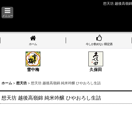
想天坊 越後高嶺
メニュー
ホーム
今しか飲めない限定酒
雪中梅
久保田
ホーム
>
想天坊
>
想天坊 越後高嶺錦 純米吟醸 ひやおろし生詰
想天坊 越後高嶺錦 純米吟醸 ひやおろし生詰