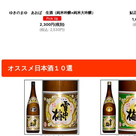
ゆきのまゆ あおば 生酒（純米吟醸×純米大吟醸）
鮎
1
(
2,300
円
(税別)
(
税込
:
2,530
円
)
オススメ日本酒１０選