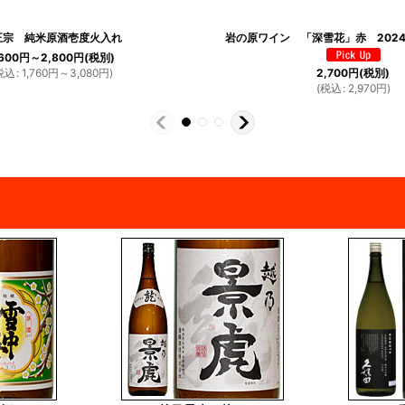
正宗 純米原酒壱度火入れ
岩の原ワイン 「深雪花」赤 202
,600
円
～2,800
円
(税別)
税込
:
1,760
円
～3,080
円
)
2,700
円
(税別)
(
税込
:
2,970
円
)