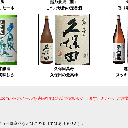
通酒
越乃景虎（龍）
した一本
これぞ晩酌の定番酒
香り
本醸造
久保田萬寿
越
美味しさ
久保田の最高峰
スッキ
sake.comからのメールを受信可能に設定お願いいたします。万が一、
ます（一部商品などはこの限りではありません）。