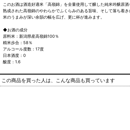
このお酒は酒造好適米「高嶺錦」を全量使用して醸した純米吟醸原酒
熟成された高嶺錦のやわらかでふくらみのある旨味、そして落ち着き
米のうまみが深い余韻の幅を広げ、更に杯が進みます。
◆お酒の成分
原料米：新潟県産高嶺錦100％
精米歩合：58％
アルコール度数：17度
日本酒度：0
酸度：1.6
この商品を買った人は、こんな商品も買っています