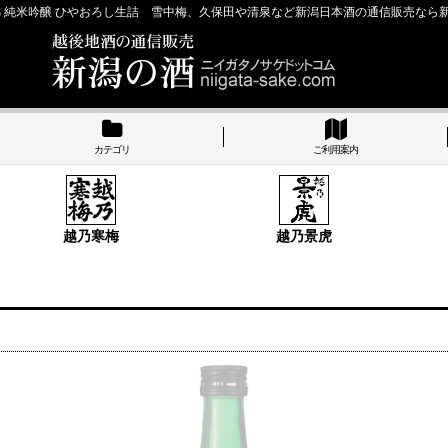
錦 純米吟醸 ひやおろし生詰 雪中梅、久保田や清泉など新潟日本酒の通信販売なら
カテゴリ
ご利用案内
越乃寒梅
越乃景虎