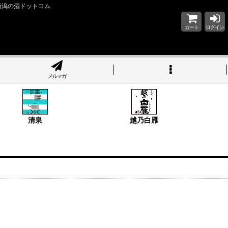
新潟の酒ドットコム
カート
ログイン
メルマガ
清泉
越乃白雁