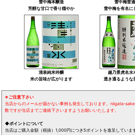
雪中梅本醸造
雪中梅普
芳醇な甘口で香り穏やか
雪中梅を有名に
清泉純米吟醸
越乃景虎名水
米の旨味が広がります
透き通るような
※ご注意下さい
当店からのメールが届かない事例も発生しております。niigata-
数ですが当店までご連絡下さいますようお願いいたします。
◆ポイントについて
当店はご購入金額（税抜）1,000円につき5ポイントを進呈してい