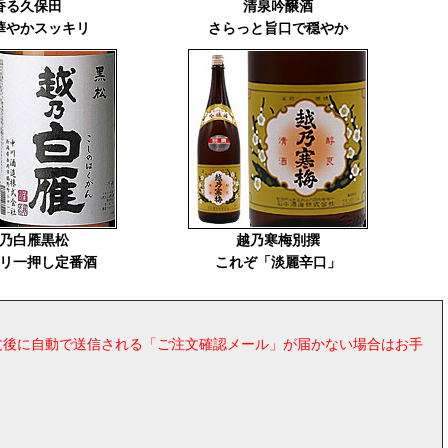
香る久保田
清泉吟醸酒
華やかスッキリ
さらっと旨口で穏やか
乃白雁黒松
越乃寒梅別撰
リ一押し定番酒
これぞ「淡麗辛口」
ご注文後に自動で送信される「ご注文確認メール」が届かない場合はお手