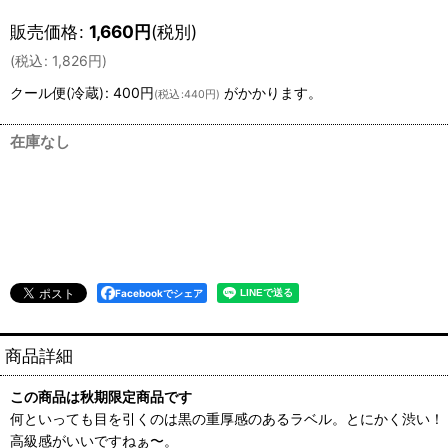
販売価格
:
1,660
円
(税別)
(
税込
:
1,826
円
)
クール便(冷蔵)
:
400円
がかかります。
(
税込
:
440円
)
在庫なし
Facebookでシェア
商品詳細
この商品は秋期限定商品です
何といっても目を引くのは黒の重厚感のあるラベル。とにかく渋い！
高級感がいいですねぁ〜。