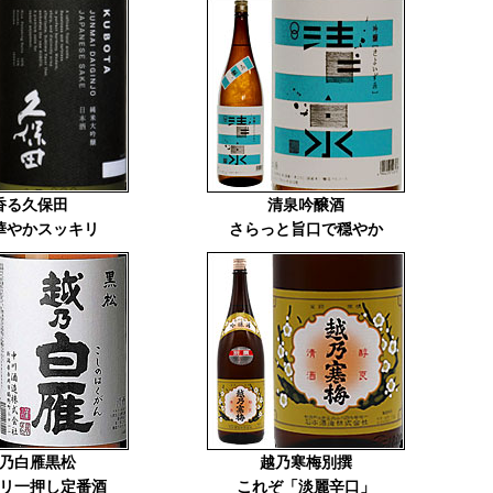
香る久保田
清泉吟醸酒
華やかスッキリ
さらっと旨口で穏やか
乃白雁黒松
越乃寒梅別撰
リ一押し定番酒
これぞ「淡麗辛口」