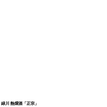
緑川 熱燗酒「正宗」