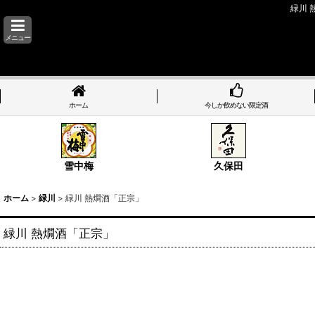
緑川 
メニュー
ホーム
今しか飲めない限定酒
雪中梅
久保田
ホーム
>
緑川
>
緑川 熱燗酒「正宗」
緑川 熱燗酒「正宗」