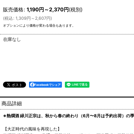
販売価格
:
1,190
円
～2,370
円
(税別)
(
税込
:
1,309
円
～2,607
円
)
オプションにより価格が変わる場合もあります。
在庫なし
Facebookでシェア
商品詳細
※熱燗酒 緑川正宗は、秋から春の終わり（6月〜8月は予約出荷）の
【大正時代の風味を再現した】