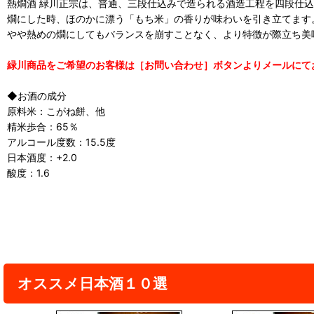
熱燗酒 緑川正宗は、普通、三段仕込みで造られる酒造工程を四段仕
燗にした時、ほのかに漂う「もち米」の香りが味わいを引き立てます
やや熱めの燗にしてもバランスを崩すことなく、より特徴が際立ち美
緑川商品をご希望のお客様は［お問い合わせ］ボタンよりメールにて
◆お酒の成分
原料米：こがね餅、他
精米歩合：65％
アルコール度数：15.5度
日本酒度：+2.0
酸度：1.6
オススメ日本酒１０選