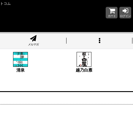
ットコム
カート
ログイン
メルマガ
清泉
越乃白雁