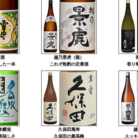
通酒
越乃景虎（龍）
した一本
これぞ晩酌の定番酒
香り
本醸造
久保田萬寿
越
美味しさ
久保田の最高峰
スッキ