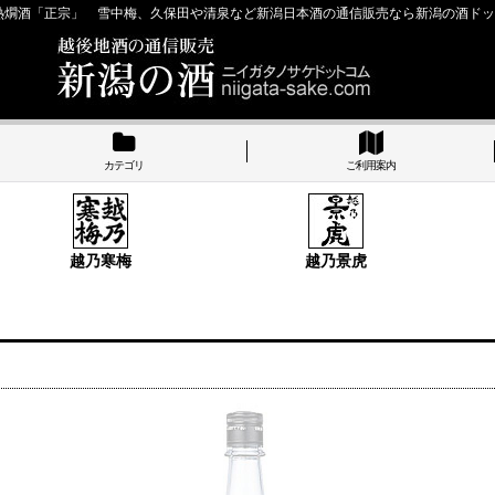
熱燗酒「正宗」 雪中梅、久保田や清泉など新潟日本酒の通信販売なら新潟の酒ド
カテゴリ
ご利用案内
越乃寒梅
越乃景虎