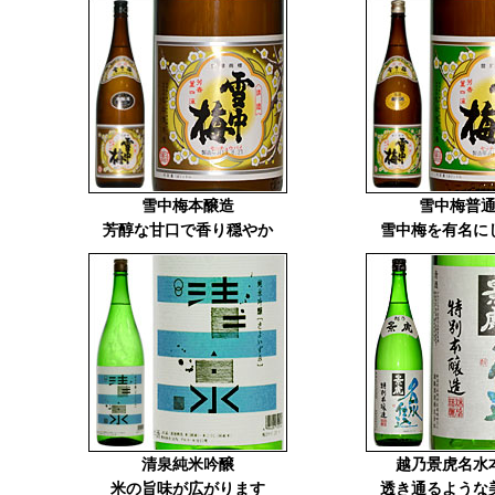
雪中梅本醸造
雪中梅普
芳醇な甘口で香り穏やか
雪中梅を有名に
清泉純米吟醸
越乃景虎名水
米の旨味が広がります
透き通るような