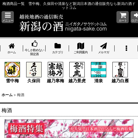
梅酒商品一覧 雪中梅、久保田や清泉など新潟日本酒の通信販売なら新潟の酒ド
ットコム
メニュー
カート
ログ
今しか飲めない
ホーム
カテゴリ
ご利用案内
メルマガ
限定酒
雪中梅
久保田
越乃寒梅
越乃景虎
清泉
越乃白雁
ホーム
>
梅酒
梅酒