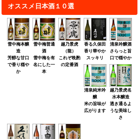
オススメ日本酒１０選
雪中梅本醸
雪中梅普通
越乃景虎
香る久保田
清泉吟醸酒
造
酒
（龍）
香り華やか
さらっと旨
芳醇な甘口
雪中梅を有
これぞ晩酌
スッキリ
口で穏やか
で香り穏や
名にした一
の定番酒
か
本
清泉純米吟
越乃景虎名
醸
水本醸造
米の旨味が
透き通るよ
広がります
うな美味し
さ