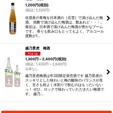
1,200
円
(税別)
(
税込
:
1,320
円
)
佐渡産の青梅を日本酒の［北雪］で漬け込んだ梅
酒。 焼酎で漬け込んだ梅酒は、数あれど・・・。
最近は、日本酒で漬け込んだ梅酒が密かなブーム
です。 香りも飲み口もとってもよく、アルコール
度数が1…
越乃景虎 梅酒
1,300
円
～2,400
円
(税別)
(
税込
:
1,430
円
～2,640
円
)
在庫なし
越乃景虎梅酒は年2回限定発売酒です 越乃景虎の
スッキリとした味わいと梅の酸味のバランスが良
く、甘さも程よく水割りで飲むのはもったいない
っ！ ぜひ、ロックで味わっていただきたい梅酒で
す。 越乃…