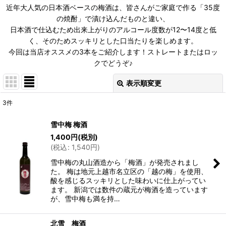
近年大人気の日本酒ベースの梅酒は、皆さんがご家庭で作る「35度
の焼酎」で漬け込んだものと違い、
日本酒で仕込むため出来上がりのアルコール度数が12〜14度と低
く、そのためスッキリとした口当たりを楽しめます。
今回は当店オススメの3本をご紹介します！ストレートまたはロッ
クでどうぞ♪
表示順変更
閉じる
3
件
表示数
:
雪中梅 梅酒
1,400
円
(税別)
並び順
:
(
税込
:
1,540
円
)
雪中梅の丸山酒造から「梅酒」が発売されまし
絞り込む
た。 梅は地元上越市名立区の「越の梅」を使用、
酸を感じるスッキリとした味わいに仕上がってい
ます。 新潟では数件の蔵元が梅酒を造っています
が、雪中梅も満を持…
北雪 梅酒