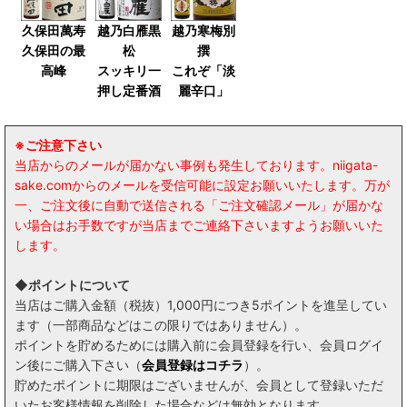
久保田萬寿
越乃白雁黒
越乃寒梅別
久保田の最
松
撰
高峰
スッキリ一
これぞ「淡
押し定番酒
麗辛口」
※ご注意下さい
当店からのメールが届かない事例も発生しております。niigata-
sake.comからのメールを受信可能に設定お願いいたします。万が
一、ご注文後に自動で送信される「ご注文確認メール」が届かな
い場合はお手数ですが当店までご連絡下さいますようお願いいた
します。
◆ポイントについて
当店はご購入金額（税抜）1,000円につき5ポイントを進呈してい
ます（一部商品などはこの限りではありません）。
ポイントを貯めるためには購入前に会員登録を行い、会員ログイ
ン後にご購入下さい（
会員登録はコチラ
）。
貯めたポイントに期限はございませんが、会員として登録いただ
いたお客様情報を削除した場合などは無効となります。