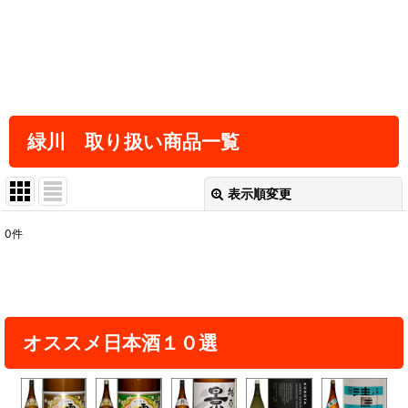
緑川 取り扱い商品一覧
表示順変更
閉じる
0
件
表示数
:
並び順
:
オススメ日本酒１０選
絞り込む