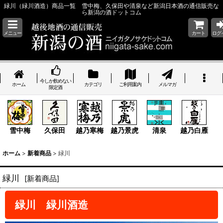
緑川（緑川酒造）商品一覧 雪中梅、久保田や清泉など新潟日本酒の通信販売な
ら新潟の酒ドットコム
メニュー
カート
ログ
今しか飲めない
ホーム
カテゴリ
ご利用案内
メルマガ
限定酒
雪中梅
久保田
越乃寒梅
越乃景虎
清泉
越乃白雁
ホーム
>
新着商品
>
緑川
緑川
[
新着商品
]
緑川 緑川酒造