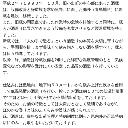
平成２年（１９９０年）１０月、旧小出町の中心部にあった酒蔵
は、設備改善と好環境を求め魚野川に面した郊外（青島地区）に新
蔵を建設、移転しました。
また、旧蔵の問題点であった作業時の危険を排除すると同時に、蔵
人が酒造りに専念できるよう設備を充実させるなど製造環境を整え
ました。
新蔵では、「人の手で造る」という酒造りの本質を大切に守りなが
ら、手間暇を惜しまず美味くて飲み飽きしない酒を醸すべく、蔵人
は日々精進しております。
以降、緑川酒造は冷蔵設備を利用した綿密な温度管理のもと、気候
変化などの影響を受けにくい安定した品質の酒造りを行っていま
す。
仕込みには敷地内、地下約５０メートルから汲み上げた軟水を使用
して低温発酵の酒造りを行い、搾ったお酒は約１０℃の低温貯蔵庫
で1年ほどゆっくり寝かせてから壜詰出荷をしております。
そのため、お酒の特徴としては大変おとなしく繊細でありながら、
ほのかな香りと味のふくらみや旨味が感じられます。
緑川酒造は、厳格な出荷管理と特約制度に則った県内外の正規特約
店にのみ、お取引をいただいております。