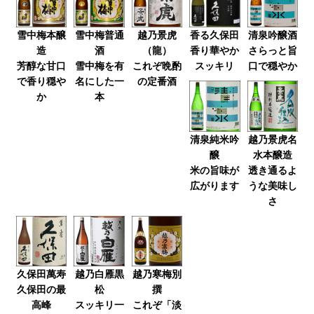
雪中梅本醸
雪中梅普通
越乃景虎
香る久保田
清泉吟醸酒
造
酒
（龍）
香り華やか
さらっと旨
芳醇な甘口
雪中梅を有
これぞ晩酌
スッキリ
口で穏やか
で香り穏や
名にした一
の定番酒
か
本
清泉純米吟
越乃景虎名
醸
水本醸造
米の旨味が
透き通るよ
広がります
うな美味し
さ
久保田萬寿
越乃白雁黒
越乃寒梅別
久保田の最
松
撰
高峰
スッキリ一
これぞ「淡