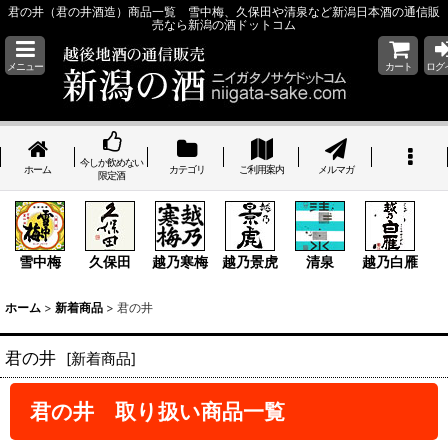
君の井（君の井酒造）商品一覧 雪中梅、久保田や清泉など新潟日本酒の通信販
売なら新潟の酒ドットコム
メニュー
カート
ログ
今しか飲めない
ホーム
カテゴリ
ご利用案内
メルマガ
限定酒
雪中梅
久保田
越乃寒梅
越乃景虎
清泉
越乃白雁
ホーム
>
新着商品
>
君の井
君の井
[
新着商品
]
君の井 取り扱い商品一覧