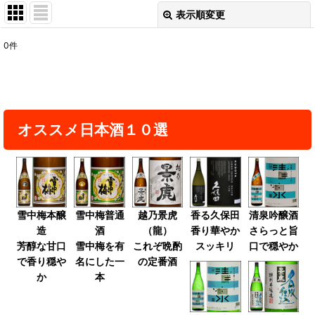
表示順変更
閉じる
0
件
表示数
:
並び順
:
オススメ日本酒１０選
絞り込む
雪中梅本醸
雪中梅普通
越乃景虎
香る久保田
清泉吟醸酒
造
酒
（龍）
香り華やか
さらっと旨
芳醇な甘口
雪中梅を有
これぞ晩酌
スッキリ
口で穏やか
で香り穏や
名にした一
の定番酒
か
本