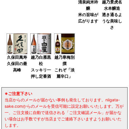
清泉純米吟
越乃景虎名
醸
水本醸造
米の旨味が
透き通るよ
広がります
うな美味し
さ
久保田萬寿
越乃白雁黒
越乃寒梅別
久保田の最
松
撰
高峰
スッキリ一
これぞ「淡
押し定番酒
麗辛口」
※ご注意下さい
当店からのメールが届かない事例も発生しております。niigata-
sake.comからのメールを受信可能に設定お願いいたします。万が
一、ご注文後に自動で送信される「ご注文確認メール」が届かな
い場合はお手数ですが当店までご連絡下さいますようお願いいた
します。