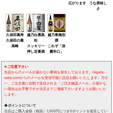
広がります
うな美味し
さ
久保田萬寿
越乃白雁黒
越乃寒梅別
久保田の最
松
撰
高峰
スッキリ一
これぞ「淡
押し定番酒
麗辛口」
※ご注意下さい
当店からのメールが届かない事例も発生しております。niigata-
sake.comからのメールを受信可能に設定お願いいたします。万が
一、ご注文後に自動で送信される「ご注文確認メール」が届かな
い場合はお手数ですが当店までご連絡下さいますようお願いいた
します。
◆ポイントについて
当店はご購入金額（税抜）1,000円につき5ポイントを進呈してい