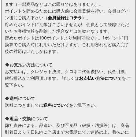
ます（一部商品などはこの限りではありません）。
ポイントを貯めるためには購入前に会員登録を行い、会員ログイ
ン後にご購入下さい（
会員登録はコチラ
）。
貯めたポイントに期限はございませんが、会員として登録いただ
いたお客様情報を削除した場合などは無効となります。
貯めたポイントは100ポイントより利用可能です。1ポイント1円
換算でご購入時に利用いただけますが、ご利用忘れなど購入完了
後の対応はいたしかねます。
◆お支払い方法について
お支払いは、クレジット決済、クロネコ代金後払い、代金引換、
銀行振込がご利用頂けます。 詳しくは
お支払い方法について
をご
覧下さい。
◆送料について
送料につきましては
送料について
をご覧下さい。
◆返品・交換について
弊社責任による、品違い、及び不良品（破損・汚損等）は、商品
到着日より７日以内に当店までお電話にてご連絡の上、着払いに