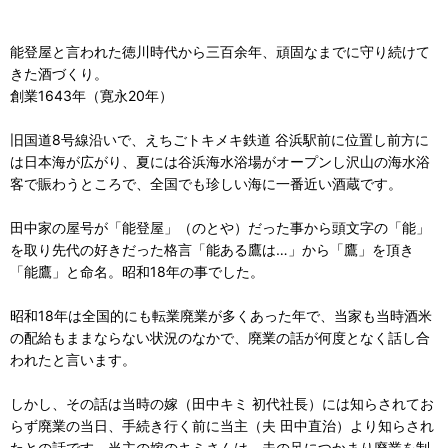
能登屋と言われた徳川時代から三百余年、頑固なまでに守り続けて
きた酒づくり。
創業1643年（寛永20年）
旧国道8号線沿いで、えちごトキメキ鉄道 谷浜駅前に位置し前方に
は日本海が広がり、夏には谷浜海水浴場がオープンし沢山の海水浴
客で賑わうところで、全国でも珍しい海に一番近い酒蔵です。
田中家の屋号が「能登屋」（のとや）だった事から頭文字の「能」
を取り先代の好きだった格言「能ある鷹は…」から「鷹」を頂き
「能鷹」と命名。昭和18年の事でした。
昭和18年は全国的にも転業廃業が多くあった年で、当家も当時酒米
の配給もままならない状況のなかで、廃業の話が何度となく話し合
われたと言います。
しかし、その話は当時の嫁（田中キミ 初代社長）には知らされてお
らず廃業の当日、手続き行く前に当主（夫 田中直治）より知らされ
たとの話です。当主の嫁のキミさんは、夫の足につかまり廃業を制