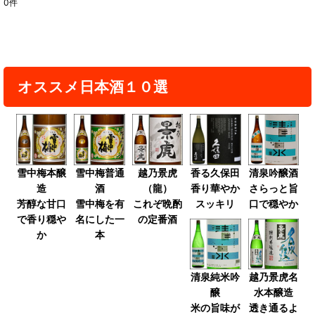
0
件
表示数
:
並び順
:
オススメ日本酒１０選
絞り込む
雪中梅本醸
雪中梅普通
越乃景虎
香る久保田
清泉吟醸酒
造
酒
（龍）
香り華やか
さらっと旨
芳醇な甘口
雪中梅を有
これぞ晩酌
スッキリ
口で穏やか
で香り穏や
名にした一
の定番酒
か
本
清泉純米吟
越乃景虎名
醸
水本醸造
米の旨味が
透き通るよ