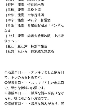
［特純］能鷹 特別純米酒
［黒松］能鷹 黒松上撰
［金印］能鷹 金印普通酒
［や辛］能鷹 やわ辛口普通酒
［吟生］能鷹 吟醸生貯蔵酒「ペンぎん
なま」
［上杉］能鷹 純米大吟醸吟醸 上杉謙
信ラベル
［直江］直江津 特別本醸造
［秋熟］秋いろ 特別純米熟成酒
◇淡麗辛口・・・スッキリとした飲み口
で、キレのあるお酒です。
◇淡麗甘口・・・スッキリとした飲み口
で、豊かな後味のお酒です。
◇濃醇辛口・・・濃厚な旨みがありなが
らも、後に引かないお酒です。
◇濃醇甘口・・・濃厚な旨みがあり、豊