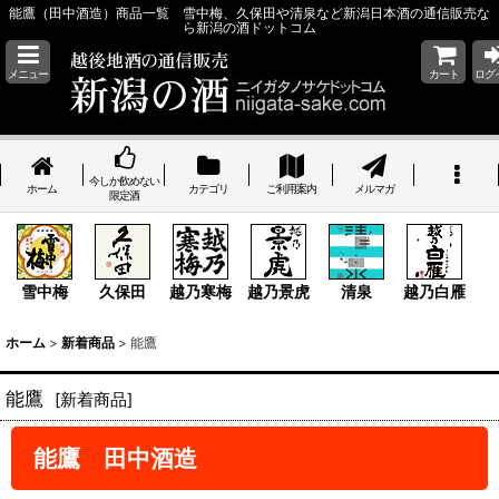
能鷹（田中酒造）商品一覧 雪中梅、久保田や清泉など新潟日本酒の通信販売な
ら新潟の酒ドットコム
メニュー
カート
ログ
今しか飲めない
ホーム
カテゴリ
ご利用案内
メルマガ
限定酒
雪中梅
久保田
越乃寒梅
越乃景虎
清泉
越乃白雁
ホーム
>
新着商品
>
能鷹
能鷹
[
新着商品
]
能鷹 田中酒造