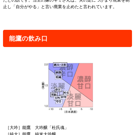
止し「自分がやる」と言い廃業を止めたと言われています。
能鷹の飲み口
［大吟］能鷹 大吟醸「杜氏魂」
［純大］能鷹 純米大吟醸