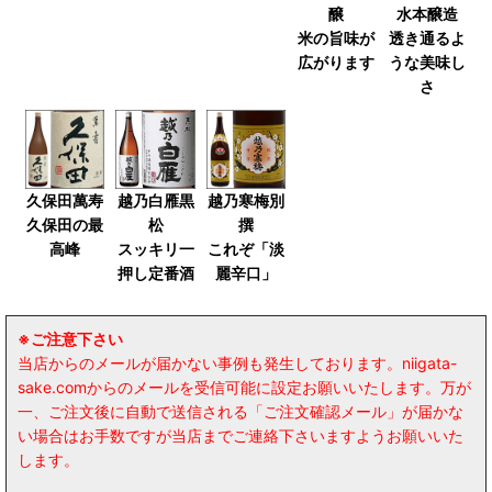
醸
水本醸造
生酒・生貯蔵酒
米の旨味が
透き通るよ
広がります
うな美味し
ひやおろし・生詰め
さ
春の限定酒（3月～5月）
夏の限定酒（6月～8月）
久保田萬寿
越乃白雁黒
越乃寒梅別
秋の限定酒（9月～11月）
久保田の最
松
撰
高峰
スッキリ一
これぞ「淡
冬の限定酒（11月〜2月）
押し定番酒
麗辛口」
梅酒
※ご注意下さい
当店からのメールが届かない事例も発生しております。niigata-
岩の原ワイン
sake.comからのメールを受信可能に設定お願いいたします。万が
一、ご注文後に自動で送信される「ご注文確認メール」が届かな
旨いと自信を持っておすすめするお酒
い場合はお手数ですが当店までご連絡下さいますようお願いいた
します。
毎日の晩酌におすすめするお酒