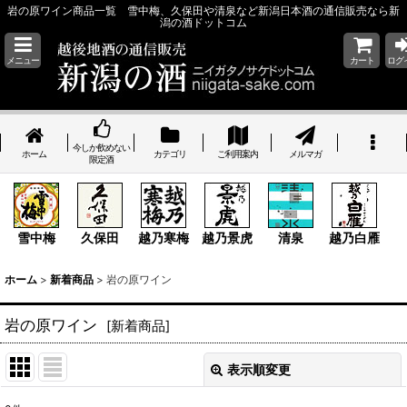
岩の原ワイン商品一覧 雪中梅、久保田や清泉など新潟日本酒の通信販売なら新
潟の酒ドットコム
メニュー
カート
ログ
今しか飲めない
ホーム
カテゴリ
ご利用案内
メルマガ
限定酒
雪中梅
久保田
越乃寒梅
越乃景虎
清泉
越乃白雁
ホーム
>
新着商品
>
岩の原ワイン
岩の原ワイン
[
新着商品
]
表示順変更
閉じる