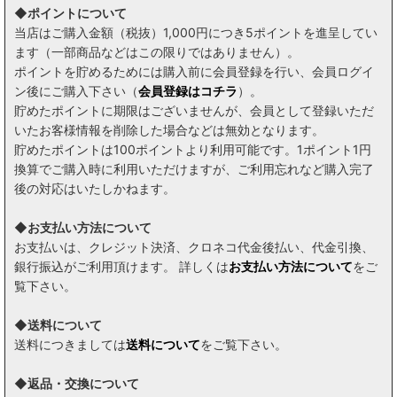
インスタで紹介したお酒
◆ポイントについて
当店はご購入金額（税抜）1,000円につき5ポイントを進呈してい
米焼酎
ます（一部商品などはこの限りではありません）。
ポイントを貯めるためには購入前に会員登録を行い、会員ログイ
ン後にご購入下さい（
会員登録はコチラ
）。
貯めたポイントに期限はございませんが、会員として登録いただ
いたお客様情報を削除した場合などは無効となります。
貯めたポイントは100ポイントより利用可能です。1ポイント1円
換算でご購入時に利用いただけますが、ご利用忘れなど購入完了
後の対応はいたしかねます。
◆お支払い方法について
お支払いは、クレジット決済、クロネコ代金後払い、代金引換、
銀行振込がご利用頂けます。 詳しくは
お支払い方法について
をご
覧下さい。
◆送料について
送料につきましては
送料について
をご覧下さい。
◆返品・交換について