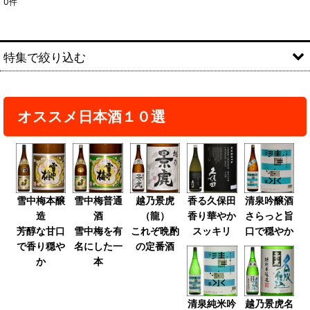
0
件
表示数
:
並び順
:
特集で絞り込む
絞り込む
ポイントUP！商品
オススメ日本酒１０選
純米大吟醸酒
大吟醸酒
純米吟醸酒
雪中梅本醸
雪中梅普通
越乃景虎
香る久保田
清泉吟醸酒
吟醸酒
造
酒
（龍）
香り華やか
さらっと旨
芳醇な甘口
雪中梅を有
これぞ晩酌
スッキリ
口で穏やか
特別純米酒、純米酒
で香り穏や
名にした一
の定番酒
か
本
特別本醸造酒、本醸造酒
普通酒
清泉純米吟
越乃景虎名